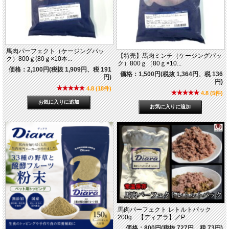
馬肉パーフェクト（ケージングパッ
【特売】馬肉ミンチ（ケージングパッ
ク）800ｇ(80ｇ×10本...
ク）800ｇ［80ｇ×10...
価格：2,100円(税抜 1,909円、税 191
価格：1,500円(税抜 1,364円、税 136
円)
円)
4.8 (18件)
4.8 (5件)
馬肉パーフェクト レトルトパック
200g 【ディアラ】／P...
価格：800円(税抜 727円、税 73円)