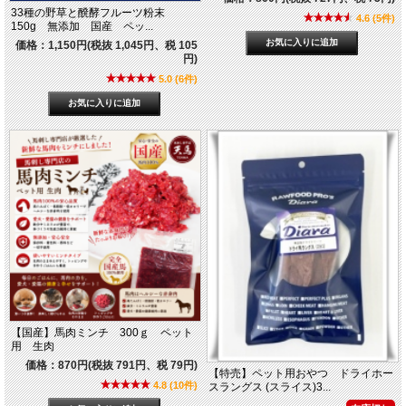
33種の野草と醗酵フルーツ粉末
4.6 (5件)
150g 無添加 国産 ペッ...
価格：1,150円(税抜 1,045円、税 105
円)
5.0 (6件)
【国産】馬肉ミンチ 300ｇ ペット
用 生肉
価格：870円(税抜 791円、税 79円)
【特売】ペット用おやつ ドライホー
4.8 (10件)
スラングス (スライス)3...