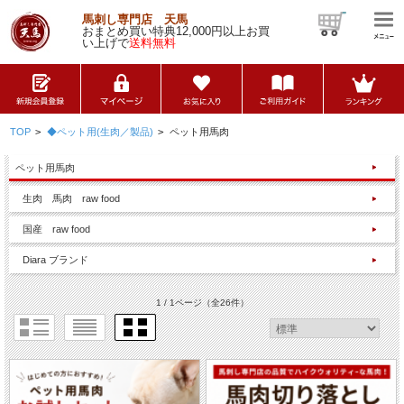
馬刺し専門店 天馬
おまとめ買い特典12,000円以上お買
い上げで
送料無料
TOP
>
◆ペット用(生肉／製品)
>
ペット用馬肉
ペット用馬肉
生肉 馬肉 raw food
国産 raw food
Diara ブランド
1 / 1ページ
（全26件）