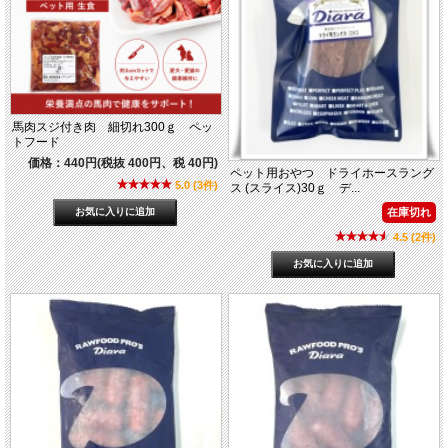
馬肉スジ付き肉 細切れ300ｇ ペッ
トフード
価格：440円(税抜 400円、税 40円)
ペット用おやつ ドライホースラング
5.0 (3件)
ス (スライス)30ｇ デ...
在庫切れ
4.5 (2件)