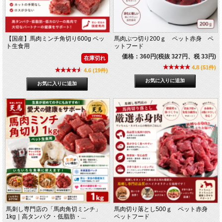
【国産】馬肉ミンチ角切り600g ペッ
馬肉ぶつ切り200ｇ ペット赤身 ペ
ト生食用
ットフード
価格：360円(税抜 327円、税 33円)
在庫切れ
4.8 (51件)
4.6 (19件)
馬刺し専門店の「馬肉角切ミンチ」
馬肉切り落とし500ｇ ペット赤身
1kg｜高タンパク・低脂肪・...
ペットフード