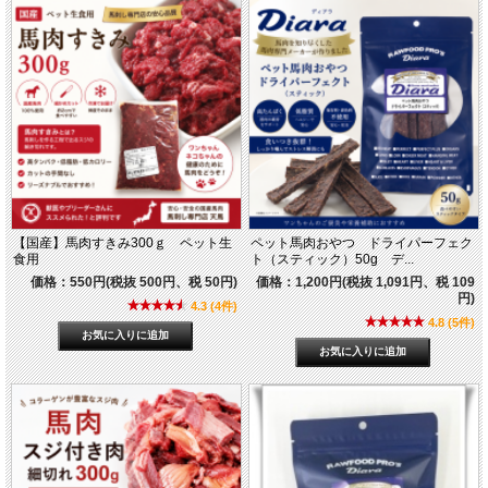
【国産】馬肉すきみ300ｇ ペット生
ペット馬肉おやつ ドライパーフェク
食用
ト（スティック）50g デ...
価格：550円(税抜 500円、税 50円)
価格：1,200円(税抜 1,091円、税 109
円)
4.3 (4件)
4.8 (5件)