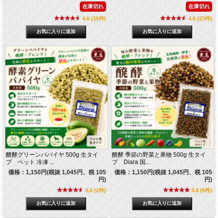
在庫切れ
在庫切れ
4.6 (15件)
4.6 (23件)
醗酵グリーンパパイヤ 500g 生タイ
醗酵 季節の野菜と果物 500g 生タイ
プ ペット 冷凍 ...
プ Diara 国...
価格：1,150円(税抜 1,045円、税 105
価格：1,150円(税抜 1,045円、税 105
円)
円)
4.5 (2件)
4.8 (6件)