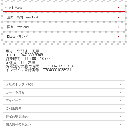
ペット用馬肉
生肉 馬肉 raw food
国産 raw food
Diara ブランド
馬刺し専門店 天馬
ＴＥＬ 047-330-8348
営業時間 11：00～18：00
定休日 月、木曜
お電話での受付時間：11：00～17：００
インボイス登録番号：T7040001038921
お店のトップへ戻る
カートを見る
マイページへ
ご利用案内
特定商取引法表示
個人情報の取扱い