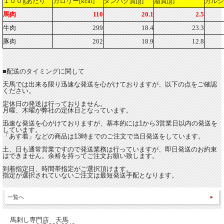
１００gあたり
カロリー[kcal]
タンパク質[g]
脂質[g]
カルシ
馬肉
110
20.1
2.5
牛肉
299
18.4
23.3
豚肉
202
18.9
12.8
■配送のタイミングに関して
天馬では出来る限り迅速な発送を心がけておりますが、以下の点をご確認
ください。
定休日の発送は行っておりません。
月曜、木曜が弊社の定休日となっています。
迅速な発送を心がけておりますが、基本的には1から3営業日以内の発送を
しています。
「あす着」などの商品は13時までのご注文で当日発送をしています。
土、日も通常営業ですので発送業務は行っていますが、即日発送のお約束
はできません。余裕を持ってご注文お願い致します。
到着指定日、時間帯指定がご選択頂けます。
指定が選択されていないご注文は最短発送手配となります。
一覧へ
馬刺し専門店 天馬