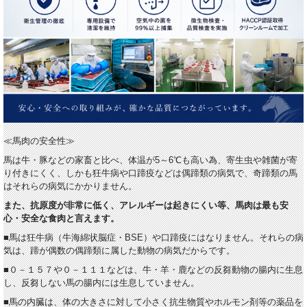
≪馬肉の安全性≫
馬は牛・豚などの家畜と比べ、体温が5～6℃も高い為、寄生虫や雑菌が寄
り付きにくく、しかも狂牛病や口蹄疫などは偶蹄類の病気で、奇蹄類の馬
はそれらの病気にかかりません。
また、抗原度が非常に低く、アレルギーは起きにくい等、
馬肉は最も安
心・安全な食肉
と言えます。
■馬は狂牛病（牛海綿状脳症・BSE）や口蹄疫にはなりません。それらの病
気は、蹄が偶数の偶蹄類に属した動物の病気だからです。
■０－１５７や０－１１１などは、牛・羊・鹿などの反芻動物の腸内に生息
し、反芻しない馬の腸内には生息していません。
■馬の内臓は、体の大きさに対して小さく抗生物質やホルモン剤等の薬品を