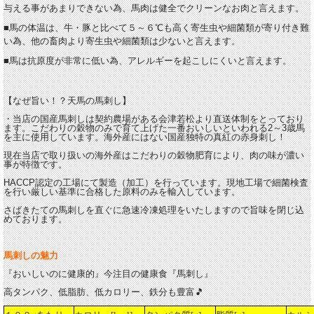
与える事があまりできない為、馬肉は健全でクリーンなお肉と言えます。
■馬の体温は、牛・豚と比べて５～６℃も高く寄生虫や細菌類が寄り付き難
い為、他の畜肉より寄生虫や細菌類は少ないと言えます。
■馬は抗原度が非常に低い為、アレルギーを起こしにくいと言えます。
【なぜ旨い！？天馬の馬刺し】
・当店の国産馬刺しは契約農場がある会津若松より直送体制をとっており
ます。こだわりの穀物のみで育て上げた一番おいしいといわれる2～3歳馬
を主に使用しています。海外産にはない国産独特の真紅の赤身刺し！
現在当店で取り扱いの海外産はこだわりの穀物肥育により、肉の味が濃い
事が特徴です。
HACCP認定の工場にて製造（加工）を行っています。現地工場で細菌検査
を行い厳しい基準に合格した原料のみを輸入しています。
さばきたての馬刺しを直ぐに急速冷凍処理をいたしますので旨味を閉じ込
めております。
馬刺しの魅力
『おいしいのに健康的』今注目の健康食『馬刺し』
高タンパク、低脂肪、低カロリー、鉄分も豊富🎵