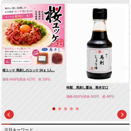
桜ユッケ 馬刺しのユッケ 50ｇ 1人...
価格:450円(税抜 417円、税 33円)
特製 馬刺し醤油 熊本甘口
価格:650円(税抜 602円、税 48円)
注目キーワード