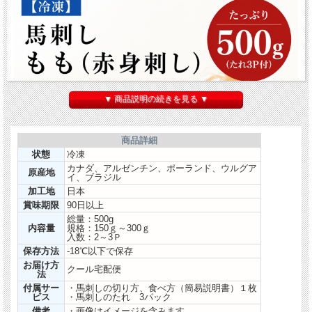
▼ 商品説明の続きを見る ▼
商品詳細
状態
冷凍
カナダ、アルゼンチン、ポーランド、ウルグア
原産地
イ、ブラジル
加工地
日本
賞味期限
90日以上
総量：500g
内容量
規格：150ｇ～300ｇ
入数：2～3Ｐ
保存方法
-18℃以下で保存
お届け方
クール宅配便
法
付属サー
・馬刺しの切り方、食べ方（簡易説明書）１枚
ビス
・馬刺しのたれ 3パック
備考
・画像はイメージを含みます。