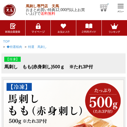
馬刺し専門店 天馬
おまとめ買い特典12,000円以上お買
い上げで
送料無料
TOP
>
◆特選桜肉
>
特選 馬刺し
【冷凍】
馬刺し もも(赤身刺し)500ｇ ※たれ3P付