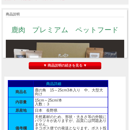
商品説明
鹿肉 プレミアム ペットフード
▼ 商品説明の続きを見る ▼
商品詳細
鹿の角 15～25cm3本入り 中、大型犬
商品名
向け
15cm～25cm/本
内容量
入数：３
原産地
日本 長野県
天然素材のため、形状・大きさ等の外観に
バラツキがありますが、品質には問題あり
ません。
備考欄
ネコポス便での発送となります。ポスト投