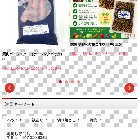
醗酵 季節の野菜と果物 500g 生タ...
価格:1,150円(税抜 1,045円、税 105円)
馬肉パーフェクト（ケージングパック）
80...
価格:2,100円(税抜 1,909円、税 191円)
注目キーワード
ペット
訳あり
切り落とし
特売
3本入りセット
馬刺し専門店 天馬
ＴＥＬ 047-330-8348