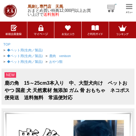
馬刺し専門店 天馬
おまとめ買い特典12,000円以上お買
い上げで
送料無料
TOP
>
◆ペット用(生肉／製品)
>
◆ペット用(生肉／製品)
>
鹿肉 venison
>
◆ペット用(生肉／製品)
>
おやつ類
NEW
鹿の角 15～25cm3本入り 中、大型犬向け ペットお
やつ 国産 犬 天然素材 無添加 ガム 骨 おもちゃ ネコポス
便発送 送料無料 常温便対応