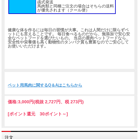
函式発送
馬肉類と同梱ご注文の場合はそちらの送料
が優先されます（クール便）
健康な体を作るには毎日の習慣が大事。これは人間だけに限らずペ
鹿肉は安全性や栄養価が高く、動物タンパク質を
ットにも言えることです。 毎日食べるものだから、無添加で安心安
全なペットフードを選びたいもの。 当店の鹿肉ペットフードなら、
豊富に含んでいます
安全性や栄養価も高く動物性のタンパク質も豊富なのでご安心して
お使いいただけます。
肉副産物や保存料・防腐剤などの添加物を含まな
い
人間も食べても問題のないヒューマングレードな
ペット用馬肉に関するQ＆Aはこちらから
ペットフードです
価格:
3,000円
(税抜 2,727円、税 273円)
[ポイント還元 30ポイント～]
注文