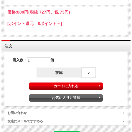
旅行に行く時やホテルに預ける時、災害時の非常食など
価格:
800円
(税抜 727円、税 73円)
にとても便利です。
[ポイント還元 8ポイント～]
注文
購入数：
個
在庫
○
お問い合わせ
友達にメールですすめる