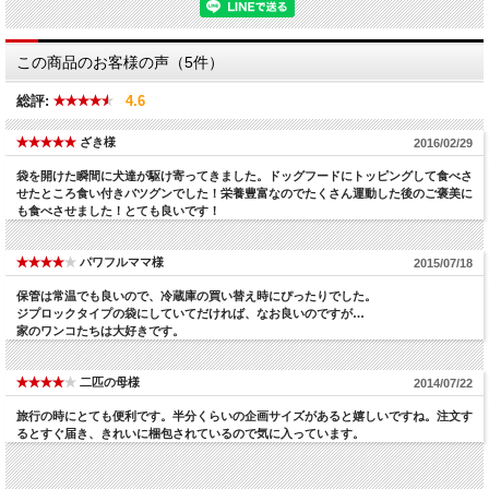
この商品のお客様の声（5件）
総評:
4.6
ざき様
2016/02/29
袋を開けた瞬間に犬達が駆け寄ってきました。ドッグフードにトッピングして食べさ
せたところ食い付きバツグンでした！栄養豊富なのでたくさん運動した後のご褒美に
も食べさせました！とても良いです！
パワフルママ様
2015/07/18
保管は常温でも良いので、冷蔵庫の買い替え時にぴったりでした。
ジプロックタイプの袋にしていてだければ、なお良いのですが…
家のワンコたちは大好きです。
二匹の母様
2014/07/22
旅行の時にとても便利です。半分くらいの企画サイズがあると嬉しいですね。注文す
るとすぐ届き、きれいに梱包されているので気に入っています。