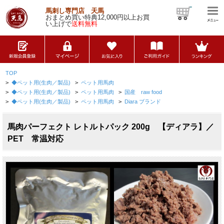
馬刺し専門店 天馬
おまとめ買い特典12,000円以上お買
い上げで
送料無料
TOP
>
◆ペット用(生肉／製品)
>
ペット用馬肉
>
◆ペット用(生肉／製品)
>
ペット用馬肉
>
国産 raw food
>
◆ペット用(生肉／製品)
>
ペット用馬肉
>
Diara ブランド
馬肉パーフェクト レトルトパック 200g 【ディアラ】／
PET 常温対応