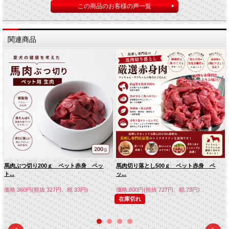
この商品のお客様の声一覧
関連商品
馬肉ぶつ切り200ｇ ペット赤身 ペッ
馬肉切り落とし500ｇ ペット赤身 ペ
ト...
ッ...
価格:360円(税抜 327円、税 33円)
価格:800円(税抜 727円、税 73円)
在庫切れ