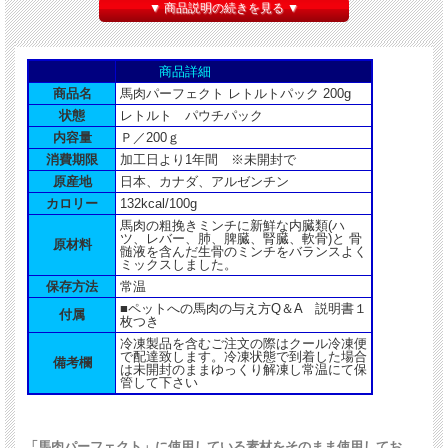
▼ 商品説明の続きを見る ▼
商品詳細
商品名
馬肉パーフェクト レトルトパック 200g
状態
レトルト パウチパック
内容量
Ｐ／200ｇ
消費期限
加工日より1年間 ※未開封で
原産地
日本、カナダ、アルゼンチン
カロリー
132kcal/100g
馬肉の粗挽きミンチに新鮮な内臓類(ハ
ツ、レバー、肺、脾臓、腎臓、軟骨)と 骨
原材料
髄液を含んだ生骨のミンチをバランスよく
ミックスしました。
保存方法
常温
■ペットへの馬肉の与え方Q＆A 説明書１
付属
枚つき
冷凍製品を含むご注文の際はクール冷凍便
で配達致します。冷凍状態で到着した場合
備考欄
は未開封のままゆっくり解凍し常温にて保
管して下さい
「馬肉パーフェクト」に使用している素材をそのまま使用してお