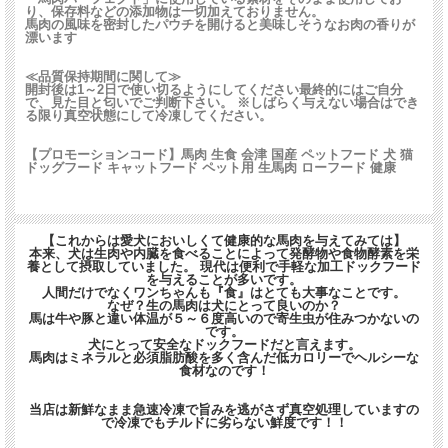
り、保存料などの添加物は一切加えておりません。
馬肉の風味を密封したパウチを開けると美味しそうなお肉の香りが
漂います
≪品質保持期間に関して≫
開封後は1～2日で使い切るようにしてください最終的にはご自分
で、見た目と匂いでご判断下さい。 ※しばらく与えない場合はでき
る限り真空状態にして冷凍してください。
【プロモーションコード】馬肉 生食 会津 国産 ペットフード 犬 猫
ドッグフード キャットフード ペット用 生馬肉 ローフード 健康
【旅行や非常時に】 レトルトパックの馬肉パーフェクト
【嗜好性抜群】
【これからは愛犬においしくて健康的な馬肉を与えてみては】
本来、犬は生肉や内臓を食べることによって発酵物や食物酵素を栄
養として摂取していました。 現代は便利で手軽な加工ドックフード
全体食として馬の赤身肉・内蔵類・骨などをバランス良
を与えることが多いです。
人間だけでなくワンちゃんも『食』はとても大事なことです。
くミックスした「馬肉パーフェクト」のレトルトパック
なぜ？生の馬肉は犬にとって良いのか？
馬は牛や豚と違い体温が５～６度高いので寄生虫が住みつかないの
です。
です。
当店の「馬肉パーフェクト」に使用している素材をその
犬にとって安全なドックフードだと言えます。
馬肉はミネラルと必須脂肪酸を多く含んだ低カロリーでヘルシーな
まま使用しており、勿論保存料などの添加物は一切加え
食材なのです！
ておりません。
当店は新鮮なまま急速冷凍で旨みを逃がさず真空処理していますの
馬肉の風味を密封したパウチを開けると美味しそうなお
で冷凍でもチルドに劣らない鮮度です！！
肉の香りが漂います。