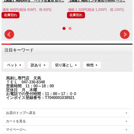
【国産】馬肉500ｇ ペット生食用 切り...
【国産】馬肉ミンチ角切り600g ペッ...
価格:900円(税抜 818円、税 82円)
価格:1,320円(税抜 1,200円、税 120円)
在庫切れ
在庫切れ
注目キーワード
ペット
訳あり
切り落とし
特売
馬刺し専門店 天馬
ＴＥＬ 047-330-8348
営業時間 11：00～18：00
定休日 月、木曜
お電話での受付時間：11：00～17：００
インボイス登録番号：T7040001038921
お店のトップへ戻る
カートを見る
マイページへ