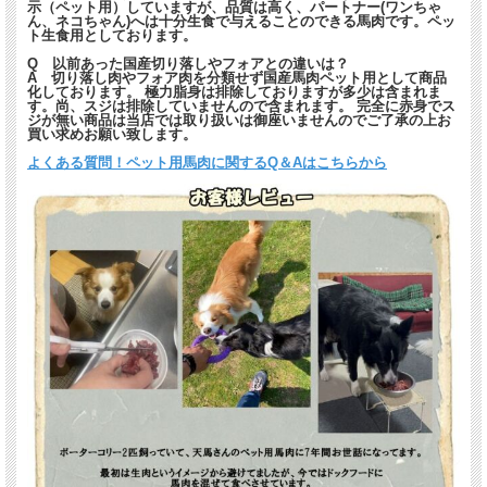
示（ペット用）していますが、品質は高く、パートナー(ワンちゃ
ん、ネコちゃん)へは十分生食で与えることのできる馬肉です。ペッ
人も動物も良質な脂は取り過ぎに注意すれば必要
ト生食用としております。
な成分となります。
Q 以前あった国産切り落しやフォアとの違いは？
A 切り落し肉やフォア肉を分類せず国産馬肉ペット用として商品
化しております。 極力脂身は排除しておりますが多少は含まれま
す。尚、スジは排除していませんので含まれます。 完全に赤身でス
ジが無い商品は当店では取り扱いは御座いませんのでご了承の上お
買い求めお願い致します。
よくある質問！ペット用馬肉に関するQ＆Aはこちらから