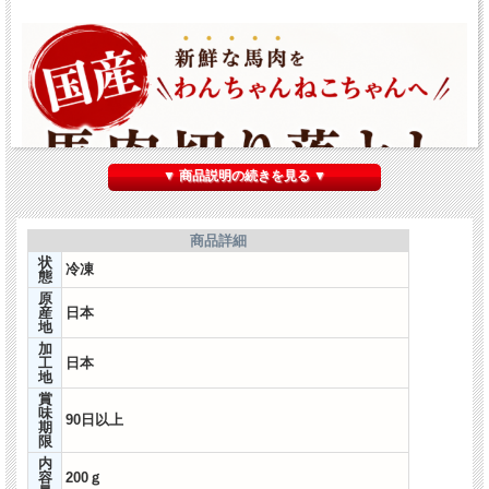
▼ 商品説明の続きを見る ▼
商品詳細
状
冷凍
態
原
産
日本
地
加
工
日本
地
賞
味
90日以上
期
限
内
容
200ｇ