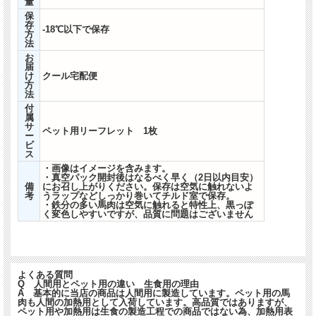
量
保
存
-18℃以下で保存
方
法
国産の新鮮な馬肉をわんちゃんねこちゃんへ
お
届
け
クール宅配便
方
できる限り赤身肉を選別しています。鮮度が保た
法
れる真空パック及び急速冷凍処理がされた商品と
付
属
なります
サ
ペット用リーフレット 1枚
ー
ビ
ス
スジ肉は含まれます。脂はできる限り排除してい
・画像はイメージを含みます。
・真空パック開封後はなるべく早く（2日以内目安）
ますが多少は含まれます。
備
にお召し上がりください。保存は空気に触れないよ
考
うラップなどしっかり巻いてチルド室で保存。
・鉄分の多い馬肉は空気に触れると特性上、黒っぽ
く変色しやすいですが、品質に問題はございません
馬の脂は善玉コレステロールの不飽和脂肪酸（植
物や魚の脂に多く含まれる）が多く含まれます。
よくある質問
必須脂肪酸はコレステロール値を下げたり血液循
Q 人間用とペット用の違い 生食用の理由
A 基本的に当店の商品は人間用に製造しています。ペット用の馬
環を良くしたりする効果があります。
肉も人間の加熱用として入荷しています。高品質ではありますが、
ペット用や加熱用は生食の製造工程での商品ではない為、加熱用表