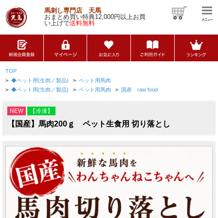
馬刺し専門店 天馬
おまとめ買い特典12,000円以上お買
い上げで
送料無料
TOP
>
◆ペット用(生肉／製品)
>
ペット用馬肉
>
◆ペット用(生肉／製品)
>
ペット用馬肉
>
国産 raw food
NEW
【冷凍】
【国産】馬肉200ｇ ペット生食用 切り落とし