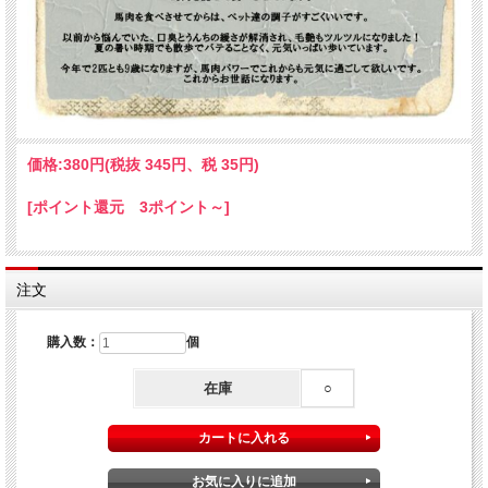
↑画像の様なスジ肉も含まれます
スジ肉には多くのコラーゲンが含まれています。また噛むことにより顎が丈夫にな
価格:
380円
(税抜 345円、税 35円)
ります。
[ポイント還元 3ポイント～]
注文
購入数：
個
在庫
○