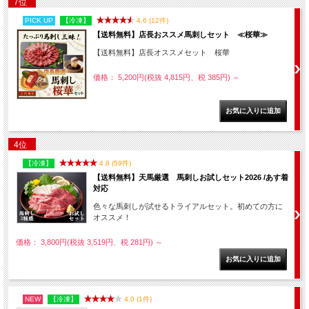
7位
PICK UP
【冷凍】
4.6 (12件)
【送料無料】店長おススメ馬刺しセット ≪桜華≫
【送料無料】店長オススメセット 桜華
価格： 5,200円(税抜 4,815円、税 385円)
～
4位
【冷凍】
4.8 (59件)
【送料無料】天馬厳選 馬刺しお試しセット2026 /あす着
対応
色々な馬刺しが試せるトライアルセット。初めての方に
オススメ！
価格： 3,800円(税抜 3,519円、税 281円)
～
NEW
【冷凍】
4.0 (1件)