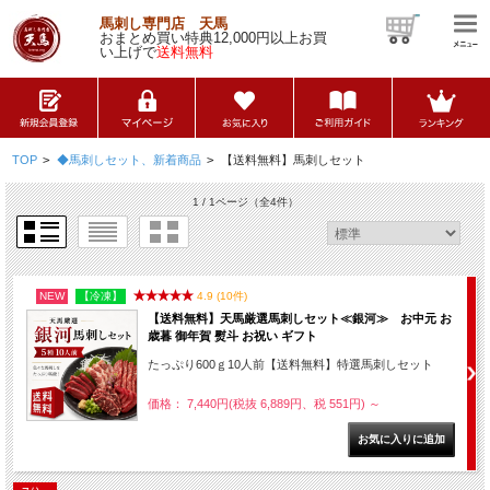
馬刺し専門店 天馬
おまとめ買い特典12,000円以上お買
い上げで
送料無料
TOP
>
◆馬刺しセット、新着商品
>
【送料無料】馬刺しセット
1 / 1ページ
（全4件）
NEW
【冷凍】
4.9 (10件)
【送料無料】天馬厳選馬刺しセット≪銀河≫ お中元 お
歳暮 御年賀 熨斗 お祝い ギフト
たっぷり600ｇ10人前【送料無料】特選馬刺しセット
価格： 7,440円(税抜 6,889円、税 551円)
～