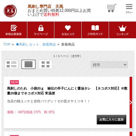
馬刺し専門店 天馬
おまとめ買い特典12,000円以上お買
い上げで
送料無料
TOP
>
◆馬刺しセット、新着商品
>
新着商品
1 / 1ページ
（全5件）
NEW
馬刺しのたれ 小袋20ｇ 秘伝の辛子にんにく醤油タレ 【ネコポス対応】※数
量20個までネコポス対応 常温便
当店の桜ユッケと合性バツグン！その旨さヤミツキ！！
価格： 40円(税抜 37円、税 3円)