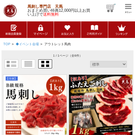
馬刺し専門店 天馬
おまとめ買い特典12,000円以上お買
い上げで
送料無料
TOP
>
◆イベント会場
>
アウトレット馬肉
1 / 1ページ
（全8件）