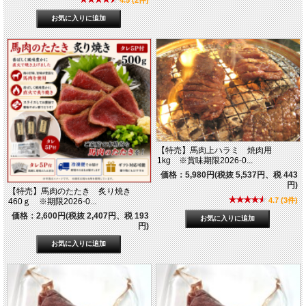
4.5 (2件)
【特売】馬肉上ハラミ 焼肉用
1kg ※賞味期限2026-0...
価格：5,980円(税抜 5,537円、税 443
円)
【特売】馬肉のたたき 炙り焼き
4.7 (3件)
460ｇ ※期限2026-0...
価格：2,600円(税抜 2,407円、税 193
円)