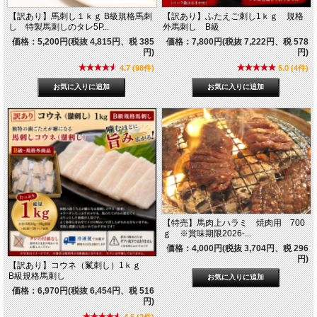
【訳あり】馬刺し１ｋｇ B級規格馬刺
【訳あり】ふたえご刺し1ｋｇ 規格
し 特製馬刺しのタレ5P...
外馬刺し B級
価格：5,200円(税抜 4,815円、税 385
価格：7,800円(税抜 7,222円、税 578
円)
円)
4.7 (98件)
5.0 (4件)
【特売】馬肉上ハラミ 焼肉用 700
ｇ ※賞味期限2026-...
価格：4,000円(税抜 3,704円、税 296
円)
【訳あり】コウネ（鬣刺し）1ｋｇ
B級規格馬刺し
価格：6,970円(税抜 6,454円、税 516
円)