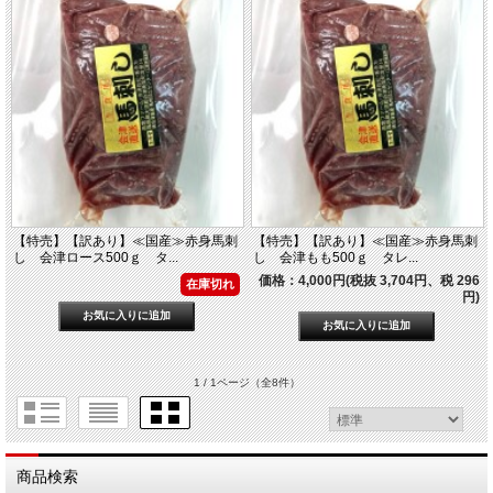
【特売】【訳あり】≪国産≫赤身馬刺
【特売】【訳あり】≪国産≫赤身馬刺
し 会津ロース500ｇ タ...
し 会津もも500ｇ タレ...
価格：4,000円(税抜 3,704円、税 296
在庫切れ
円)
1 / 1ページ
（全8件）
商品検索