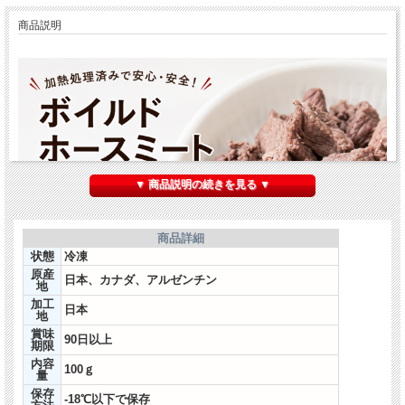
商品説明
▼ 商品説明の続きを見る ▼
商品詳細
状態
冷凍
原産
日本、カナダ、アルゼンチン
地
加工
日本
地
賞味
90日以上
期限
内容
100ｇ
量
保存
-18℃以下で保存