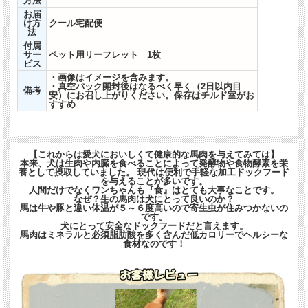
方法
お届
け方
クール宅配便
法
付属
ボイル処理済みの馬肉
サー
ペット用リーフレット 1枚
ビス
・画像はイメージを含みます。
概ね５ｃｍ程度にカットしてありボイル（加熱処
・真空パック開封後はなるべく早く（2日以内目
備考
安）にお召し上がりください。保存はチルド室がお
理）してあります
すすめ
生肉が苦手なワンちゃんや加熱した肉を普段から
【これからは愛犬においしくて健康的な馬肉を与えてみては】
与えているユーザー様へおすすめです
本来、犬は生肉や内臓を食べることによって発酵物や食物酵素を栄
養として摂取していました。 現代は便利で手軽な加工ドックフード
を与えることが多いです。
人間だけでなくワンちゃんも『食』はとても大事なことです。
生の馬肉をボイルしているので油を使った加熱処
なぜ？生の馬肉は犬にとって良いのか？
馬は牛や豚と違い体温が５～６度高いので寄生虫が住みつかないの
理ではありません。無添加、無着色、冷凍処理、
です。
犬にとって安全なドックフードだと言えます。
真空パック、安心品質
馬肉はミネラルと必須脂肪酸を多く含んだ低カロリーでヘルシーな
食材なのです！
解凍してそのまま与えても良し、レンジなどで少
し温めても良し、食いつきバツグン！