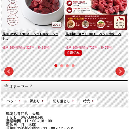
馬肉ぶつ切り200ｇ ペット赤身 ペッ
馬肉切り落とし500ｇ ペット赤身 ペ
ト...
ッ...
価格:360円(税抜 327円、税 33円)
価格:800円(税抜 727円、税 73円)
在庫切れ
注目キーワード
ペット
訳あり
切り落とし
特売
馬刺し専門店 天馬
ＴＥＬ 047-330-8348
営業時間 11：00～18：00
定休日 月、木曜
お電話での受付時間：11：00～17：００