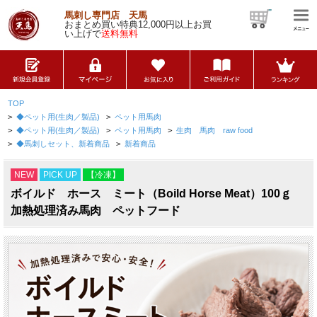
馬刺し専門店 天馬
おまとめ買い特典12,000円以上お買
い上げで
送料無料
TOP
>
◆ペット用(生肉／製品)
>
ペット用馬肉
>
◆ペット用(生肉／製品)
>
ペット用馬肉
>
生肉 馬肉 raw food
>
◆馬刺しセット、新着商品
>
新着商品
NEW
PICK UP
【冷凍】
ボイルド ホース ミート（Boild Horse Meat）100ｇ
加熱処理済み馬肉 ペットフード