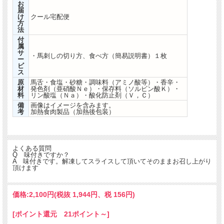
お
届
け
クール宅配便
方
法
付
属
サ
・馬刺しの切り方、食べ方（簡易説明書）１枚
ー
ビ
ス
原
馬舌・食塩・砂糖・調味料（アミノ酸等）・香辛・
材
発色剤（亜硝酸Ｎｅ）・保存料（ソルビン酸Ｋ）・
料
リン酸塩（Ｎａ）・酸化防止剤（Ｖ，Ｃ）
備
画像はイメージを含みます。
考
加熱食肉製品（加熱後包装）
よくある質問
Q 味付きですか？
A 味付きです。解凍してスライスして頂いてそのままお召し上がり
頂けます
価格:
2,100円
(税抜 1,944円、税 156円)
[ポイント還元 21ポイント～]