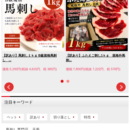
【訳あり】馬刺し１ｋｇ B級規格馬刺
【訳あり】ふたえご刺し1ｋｇ 規格外馬
し ...
刺...
価格:5,200円(税抜 4,815円、税 385円)
価格:7,800円(税抜 7,222円、税 578円)
注目キーワード
ペット
訳あり
切り落とし
特売
馬刺し専門店 天馬