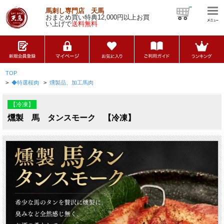
馬刺し専門店 天馬
おまとめ買い特典12,000円以上お買
い上げで
送料無料
TOP
>
◆特選桜肉
>
燻製品、加工馬肉
【冷凍】
燻製 馬 タンスモーク 【冷凍】