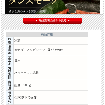
▼ 商品説明の続きを見る ▼
商品詳細
状
冷凍
態
原
産
カナダ、アルゼンチン、及びその他
地
加
工
日本
地
賞
味
パッケージに記載
期
限
内
容
総量：200ｇ
量
保
存
-18℃以下で保存
方
法