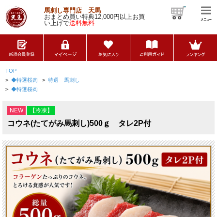
馬刺し専門店 天馬
おまとめ買い特典12,000円以上お買
い上げで
送料無料
TOP
>
◆特選桜肉
>
特選 馬刺し
>
◆特選桜肉
NEW
【冷凍】
コウネ(たてがみ馬刺し)500ｇ タレ2P付