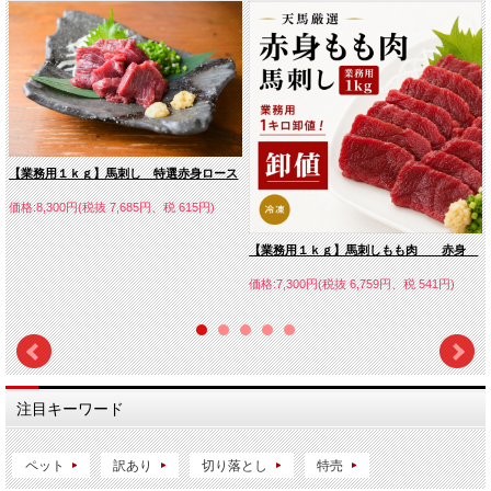
【業務用１ｋｇ】馬刺し 特選赤身ロース
価格:8,300円(税抜 7,685円、税 615円)
【業務用１ｋｇ】馬刺しもも肉 赤身
価格:7,300円(税抜 6,759円、税 541円)
注目キーワード
ペット
訳あり
切り落とし
特売