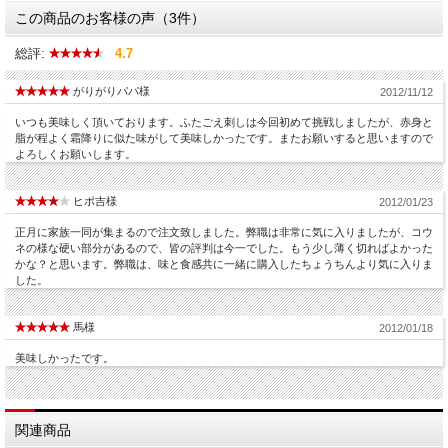
この商品のお客様の声（3件）
総評:
4.7
がりがりパパ様
2012/11/12
いつも美味しく頂いております。ふたごえ刺しは今回初めて挑戦しましたが、赤身と
脂が程よく霜降りに似た味がして美味しかったです。またお願いすると思いますので
よろしくお願いします。
ヒポ吉様
2012/01/23
正月に家族一同が集まるので注文致しました。弊職は非常に気に入りましたが、コウ
ネの様な硬い部分があるので、皆の評判は今一でした。もう少し薄く切ればよかった
かな？と思います。弊職は、味と食感共に一緒に購入したちょうちんより気に入りま
した。
馬様
2012/01/18
美味しかったです。
関連商品