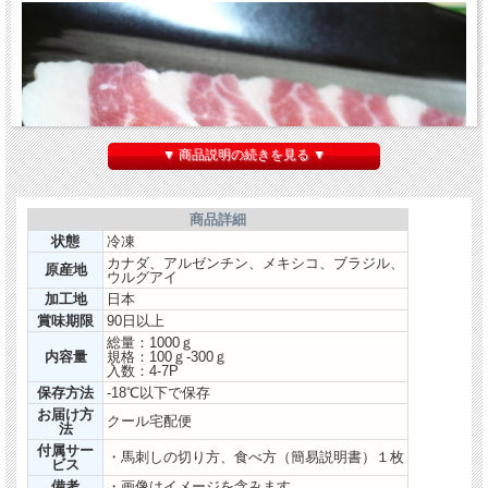
▼ 商品説明の続きを見る ▼
商品詳細
状態
冷凍
カナダ、アルゼンチン、メキシコ、ブラジル、
原産地
ウルグアイ
加工地
日本
賞味期限
90日以上
総量：1000ｇ
内容量
規格：100ｇ-300ｇ
フタエゴとはバラ肉の外側の部位で白、赤、白と三層になっていて両面脂身の馬刺
入数：4-7P
しですが脂身はさっぱりしています。「エゴ」とは脂を意味し、それが二層あるの
保存方法
-18℃以下で保存
で「フタエゴ」と呼ばれます
お届け方
クール宅配便
法
付属サー
・馬刺しの切り方、食べ方（簡易説明書）１枚
ビス
備考
・画像はイメージを含みます。