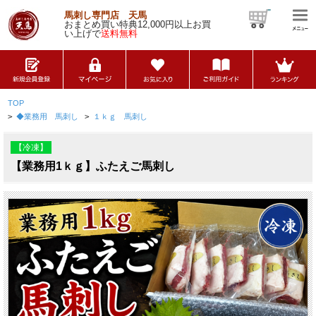
馬刺し専門店 天馬
おまとめ買い特典12,000円以上お買
い上げで
送料無料
TOP
>
◆業務用 馬刺し
>
１ｋｇ 馬刺し
【冷凍】
【業務用1ｋｇ】ふたえご馬刺し