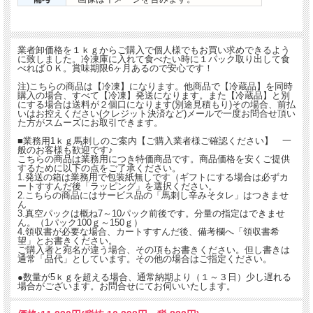
業者卸価格を１ｋｇからご購入で個人様でもお買い求めできるよう
に致しました。冷凍庫に入れて食べたい時に１パック取り出して食
べればＯＫ。賞味期限6ヶ月あるので安心です！
注)こちらの商品は【冷凍】になります。他商品で【冷蔵品】を同時
購入の場合、すべて【冷凍】発送になります。また【冷蔵品】と別
にする場合は送料が２個口になります(別途見積もり)その場合、前払
いはお控えください(クレジット決済など)メールで一度お問合せ頂い
た方がスムーズにお取引できます。
■業務用1ｋｇ馬刺しのご案内【ご購入業者様ご確認ください】 一
般のお客様も歓迎です♪
こちらの商品は業務用につき特価商品です。商品価格を安くご提供
するために以下の点をご了承ください。
1.発送の箱は業務用で包装紙無しです（ギフトにする場合は必ずカ
ートすすんだ後「ラッピング」を選択ください。
2.こちらの商品にはサービス品の「馬刺し辛みそタレ」はつきませ
ん
3.真空パックは概ね7～10パック前後です。分量の指定はできませ
ん。（1パック100ｇ～150ｇ）
4.領収書が必要な場合、カートすすんだ後、備考欄へ「領収書希
望」とお書きください。
ご購入者と宛名が違う場合、その項もお書きください。但し書きは
通常「品代」としています。その他の場合はご指定ください。
●数量が5ｋｇを超える場合、通常納期より（１～３日）少し遅れる
場合がございます。お問合せにてお伺いいたします。